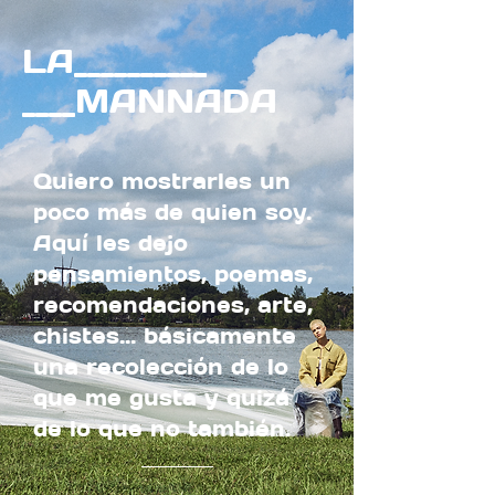
LA__________
____MANNADA
Quiero mostrarles un
poco más de quien soy.
Aquí les dejo
pensamientos, poemas,
recomendaciones, arte,
chistes... básicamente
una recolección de lo
que me gusta y quizá
de lo que no también.